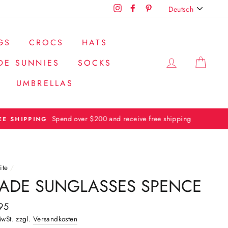
SPRACHE
Instagram
Facebook
Pinterest
Deutsch
GS
CROCS
HATS
EINLOGG
EIN
DE SUNNIES
SOCKS
UMBRELLAS
ite
/
ADE SUNGLASSES SPENCE
aler
95
MwSt. zzgl.
Versandkosten