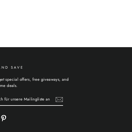
AND SAVE
et special offers, free giveaways, and
time deals.
cebook
Pinterest
TE