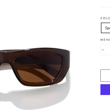
COL
Sp
MEN
−