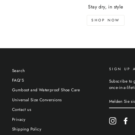
Stay dry, in style
SHOP NOW
SIGN UP 
Search
FAQ'S
Subscribe to g
once-in-a-life
Gumboot and Waterproof Shoe Care
MELDEN
Universal Size Conversions
SIE
SICH
Contact us
FÜR
UNSERE
Privacy
Instagram
Fa
MAILINGLIS
AN
Shipping Policy