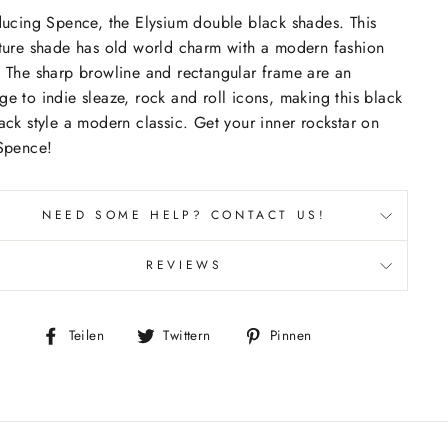
ducing Spence, the Elysium double black shades. This
ture shade has old world charm with a modern fashion
 The sharp browline and rectangular frame are an
e to indie sleaze, rock and roll icons, making this black
ack style a modern classic. Get your inner rockstar on
Spence!
NEED SOME HELP? CONTACT US!
REVIEWS
Auf
Auf
Auf
Teilen
Twittern
Pinnen
Facebook
Twitter
Pinterest
teilen
twittern
pinnen