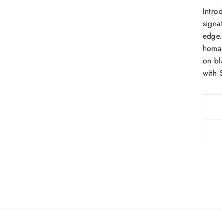
Intro
signa
edge.
homag
on bl
with 